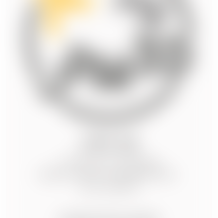
JPM 3D
7 Montée du Manège
69460 SAINT-ETIENNE-DES-
OULLIERES