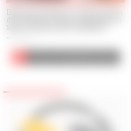
Désinsectisation et destruction
d’un nid de frelons asiatiques à
Saint Etienne des Oullières
Août 2026
PLUS D'INTERVENTIONS