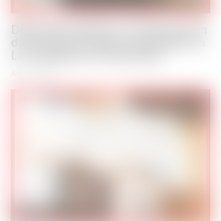
Désinsectisation et destruction
d’un nid de frelons européens à
La Chapelle de Guinchay
Août 2026