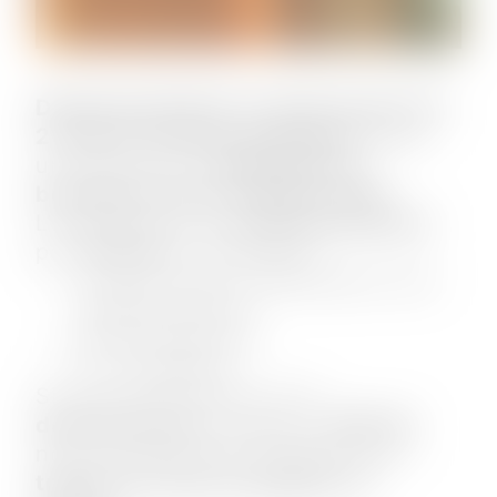
Désinsectisation et destruction de
2 nids de frelons asiatiques
chez
un particulier à
Belleville en
beaujolais dans le Rhône (69).
L'intervention de
désinsectisation
par
JPM 3D
a nécessité :
Le port d'une combinaison anti
guêpes/frelons
Une poudreuse
Un escabeau
Si vous avez besoin d'un
désinsectiseur
, appelez
JPM 3D
,
nous sommes bien équipés pour
traiter les nids de guêpes et